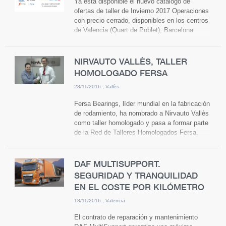
Ya está disponible el nuevo catálogo de
ofertas de taller de Invierno 2017 Operaciones
con precio cerrado, disponibles en los centros
de Valencia (Quart de Poblet), Barcelona
(Granollers) y Murcia (Totana). Prepare su
vehículo para la temporada de Invierno El
precio final incluye material y montaje Entre
NIRVAUTO VALLÈS, TALLER
en nuesta
HOMOLOGADO FERSA
página http://www.nirvauto.es/Catalogos y
podrá ver el nuevo catálogo de ofertas de
28/11/2016
Vallès
taller Enero-Marzo 2017 (válido hasta el 31-3-
Fersa Bearings, líder mundial en la fabricación
2017)
de rodamiento, ha nombrado a Nirvauto Vallès
como taller homologado y pasa a formar parte
de la Red de Talleres Homologados Fersa.
Fersa Bearings, fundada en 1968, es
fabricante de Equipo Original (OEM) y
proveedor homologado Tier1, y una de las
DAF MULTISUPPORT.
marcas líderes del aftermarket, todo ello en
SEGURIDAD Y TRANQUILIDAD
base al rigor, la calidad y la modernización de
EN EL COSTE POR KILÓMETRO
los procesos productivos, así como la
inversión constante en I+D+i. Fersa Bearings
18/11/2016
Valencia
está presente en más de 85 países, con una
El contrato de reparación y mantenimiento
extensa red de distribución a nivel global, así