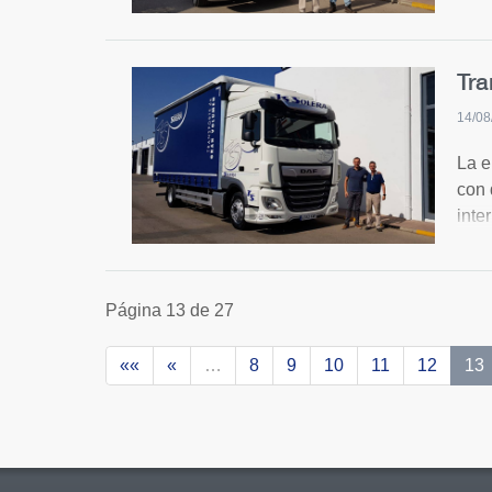
Nirv
Tra
14/08
La e
con 
inte
conf
Página 13 de 27
««
«
…
8
9
10
11
12
13