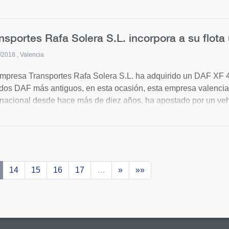
auto y en DAF!
nsportes Rafa Solera S.L. incorpora a su flo
/2018
Valencia
mpresa Transportes Rafa Solera S.L. ha adquirido un DAF XF 4
dos DAF más antiguos, en esta ocasión, esta empresa valencian
rnacional desde hace más de diez años, ha apostado por un ve
iar en DAF y Nirvauto!
14
15
16
17
…
»
»»