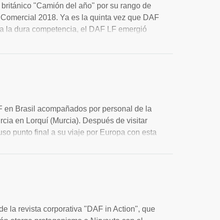
 británico "Camión del año" por su rango de
ta Comercial 2018. Ya es la quinta vez que DAF
ra la dura competencia, el DAF LF emergió
s operadores de flotas y el soporte posventa de
o votaron nuevamente como su camión favorito.
initoria, mientras que su cabina espaciosa y
ntre los conductores. El sólido soporte de
combinan para ofrecer un paquete inmejorable.
fue principalmente votada como "Camión
 en Brasil acompañados por personal de la
acionales de Camión del Año en Polonia,
rcia en Lorquí (Murcia). Después de visitar
.
so punto final a su viaje por Europa con esta
mo ejemplo de concesionario TRP, con un
 Durante la visita, los compañeros brasileños
 de la más alta calidad para todas las
en talleres profesionales atendidos por
 información sobre TRP y cómo podemos
Cmurcia, teléfono 968 101
 revista corporativa "DAF in Action", que