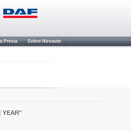
ta Previa
Sobre Nirvauto
E YEAR”