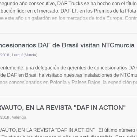
segundo año consecutivo, DAF Trucks se ha hecho con el título
ribución líder en el mercado, DAF LF, en los Premios de la Flo
be este año un galardón en los mercados de toda Europa. Cont
nfante por su versatilidad, confiabilidad, claro atractivo para lo
 Los jueces dijeron: “El LF retuvo su título cuando las flotas l
ersatilidad del LF en entornos urbanos es una característica def
cesionarios DAF de Brasil visitan NTCmurcia
xperiencia de conducción refinada lo convierten en un favorito e
 más la confiabilidad y los bajos costos de funcionamiento se 
/2018
Lorquí (Murcia)
erie XF de alta calidad de DAF Trucks, junto con la serie CF, 
entemente, una delegación de gerentes de concesionarios DAF
rnacional del Año 2018" y posteriormente recibió los premios n
al de DAF en Brasil ha visitado nuestras instalaciones de NTCmu
vaquia, Eslovenia e Irlanda del Norte. Fuente DAF Trucks N.V
nos concesionarios en Polonia y Países Bajos, la expedición pu
ta a NTCmurcia, seleccionado por los responsables de DAF co
o enfoque al servicio multimarca de camiones y semirremolques.
eron comprobar como TRP ofrece una amplia gama de las piezas
RVAUTO, EN LA REVISTA "DAF IN ACTION"
as de camión y remolque. Los puntos de venta TRP también tien
/2018
Valencia
rtos mecánicos que pueden mantener toda su flota. Para más
ar a mantener su flota, sea la marca que sea, contacte con NT
AUTO, EN LA REVISTA "DAF IN ACTION" El último número de la
www.ntcmurcia.es o www.nirvauto.es